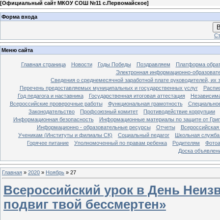
[
Официальный сайт МКОУ СОШ №11 с.Первомайское
]
Форма входа
В
Ст
Меню сайта
Главная страница
Новости
Годы Победы
Поздравляем
Платформа обрат
Электронная информационно-образовате
Сведения о среднемесячной заработной плате руководителей, их
Перечень предоставляемых муниципальных и государственных услуг
Распи
Год педагога и наставника
Государственная итоговая аттестация
Независима
Всероссийские проверочные работы
Функциональная грамотность
Специальное
Законодательство
Профсоюзный комитет
Противодействие коррупции
Информационная безопасность
Информационные материалы по защите от Гри
Информационно - образовательные ресурсы
Отчеты
Всероссийская
Ученикам (Институты и филиалы СК)
Социальный педагог
Школьная служба
Горячее питание
Уполномоченный по правам ребенка
Родителям
Фото
Доска объявлен
Главная
»
2020
»
Ноябрь
»
27
Всероссийский урок в День Неизв
подвиг твой бессмертен»