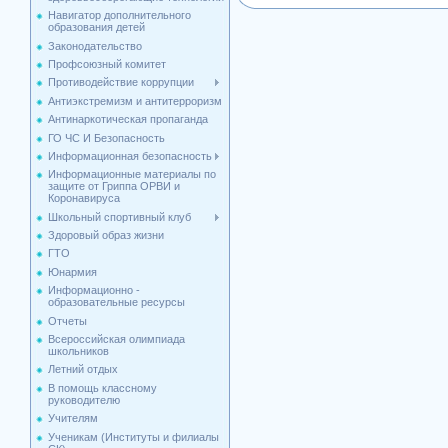
Навигатор дополнительного
образования детей
Законодательство
Профсоюзный комитет
Противодействие коррупции
Антиэкстремизм и антитерроризм
Антинаркотическая пропаганда
ГО ЧС И Безопасность
Информационная безопасность
Информационные материалы по
защите от Гриппа ОРВИ и
Коронавируса
Школьный спортивный клуб
Здоровый образ жизни
ГТО
Юнармия
Информационно -
образовательные ресурсы
Отчеты
Всероссийская олимпиада
школьников
Летний отдых
В помощь классному
руководителю
Учителям
Ученикам (Институты и филиалы