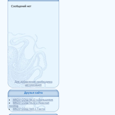
Для добавления необходима
авторизация
Друзья сайта
МКОУ СОШ №10 п.Большевик
МКОУ СОШ №20 с.Красная
поляна
МКОУ СОШ №8 с.Тахта