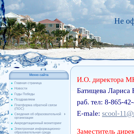
Не о
Меню сайта
И.О. директора 
Главная страница
Новости
Батищева Лариса 
Годы Победы
Поздравляем
раб. тел: 8-865-42
Платформа обратной связи
(ПОС)
Е-male:
scool-11@
Сведения об образовательной
организации
Аккредитационный мониторинг
Электронная информационно-
Заместитель дирек
образовательная среда