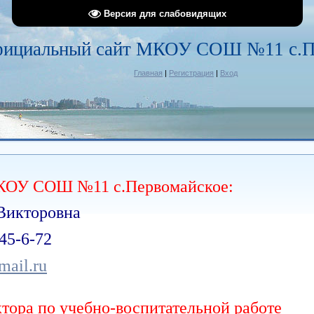
Версия для слабовидящих
фициальный сайт МКОУ СОШ №11 с.П
Главная
|
Регистрация
|
Вход
МКОУ СОШ №11 с.Первомайское:
Викторовна
-45-6-72
mail.ru
тора по учебно-воспитательной работе