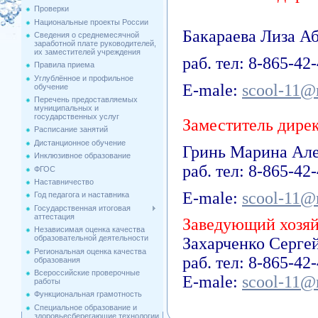
Проверки
Национальные проекты России
Бакараева Лиза А
Сведения о среднемесячной
заработной плате руководителей,
их заместителей учреждения
раб. тел: 8-865-42
Правила приема
Углублённое и профильное
Е-male:
scool-11@
обучение
Перечень предоставляемых
муниципальных и
государственных услуг
Заместитель дирек
Расписание занятий
Дистанционное обучение
Гринь Марина Але
Инклюзивное образование
раб. тел: 8-865-42
ФГОС
Наставничество
Е-male:
scool-11@
Год педагога и наставника
Государственная итоговая
аттестация
Заведующий хозя
Независимая оценка качества
образовательной деятельности
Захарченко Серге
Региональная оценка качества
раб. тел: 8-865-42
образования
Всероссийские проверочные
Е-male:
scool-11@
работы
Функциональная грамотность
Специальное образование и
здоровьесберегающие технологии